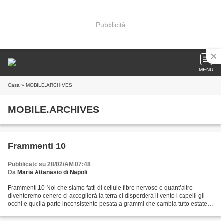
Pubblicità
MENU
Casa
» MOBILE.ARCHIVES
MOBILE.ARCHIVES
Frammenti 10
Pubblicato su 28/02/AM 07:48
Da
Maria Attanasio di Napoli
Frammenti 10 Noi che siamo fatti di cellule fibre nervose e quant’altro
diventeremo cenere ci accoglierà la terra ci disperderà il vento i capelli gli
occhi e quella parte inconsistente pesata a grammi che cambia tutto estate e
inverno il paradiso è un...