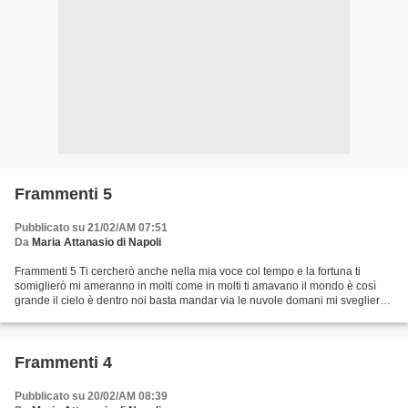
Frammenti 5
Pubblicato su 21/02/AM 07:51
Da
Maria Attanasio di Napoli
Frammenti 5 Ti cercherò anche nella mia voce col tempo e la fortuna ti
somiglierò mi ameranno in molti come in molti ti amavano il mondo è così
grande il cielo è dentro noi basta mandar via le nuvole domani mi sveglierò
dopo una notte di sogni mi avrai...
Frammenti 4
Pubblicato su 20/02/AM 08:39