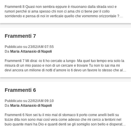
Frammenti 8 Quasi non sembra eppure è risuonano dalla strada voci e
rumori perché si ama spesso chi non ci ama chi ci tiene per il collo
sorridendo e pensa di noi in verticale quello che vorremmo orizzontale ?
quasi non sembra eppure è così che succede...
Frammenti 7
Pubblicato su 23/02/AM 07:55
Da
Maria Attanasio di Napoli
Frammenti 7 Mi dirai -io ti ho cercato a lungo- Ma quel tuo tempo era solo la
misura di un mio passo e non di un cercare e trovare Tu non lo sai ma mi
devi ancora un milione di notti d’amore io ti devo un favore lo stesso che al
giardino deve il fiore....
Frammenti 6
Pubblicato su 22/02/AM 09:10
Da
Maria Attanasio di Napoli
Frammenti 6 Non sei tu il mio mal di stomaco ti porto come anelli belli su
tozze dita non sono mai così vera come adesso che mi cerco a tentoni nel
buio quante mani ha Dio e quanti denti se gli somiglio son bello e disperato
da bambina parlavo pochissimo...