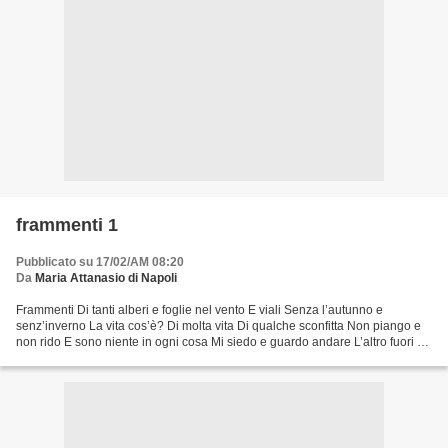
frammenti 1
Pubblicato su 17/02/AM 08:20
Da
Maria Attanasio di Napoli
Frammenti Di tanti alberi e foglie nel vento E viali Senza l’autunno e
senz’inverno La vita cos’è? Di molta vita Di qualche sconfitta Non piango e
non rido E sono niente in ogni cosa Mi siedo e guardo andare L’altro fuori di
me Nemmeno mi somiglia Se...