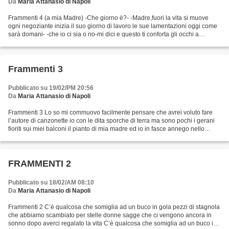
Da
Maria Attanasio di Napoli
Frammenti 4 (a mia Madre) -Che giorno è?- -Madre,fuori la vita si muove
ogni negoziante inizia il suo giorno di lavoro le sue lamentazioni oggi come
sarà domani- -che io ci sia o no-mi dici e questo ti conforta gli occhi a
cercare intorno l’angelo dov’è...
Frammenti 3
Pubblicato su 19/02/PM 20:56
Da
Maria Attanasio di Napoli
Frammenti 3 Lo so mi commuovo facilmente pensare che avrei voluto fare
l’autore di canzonette io con le dita sporche di terra ma sono pochi i gerani
fioriti sui miei balconi il pianto di mia madre ed io in fasce annego nello
stupore è uno dei miei primi...
FRAMMENTI 2
Pubblicato su 18/02/AM 08:10
Da
Maria Attanasio di Napoli
Frammenti 2 C’è qualcosa che somiglia ad un buco in gola pezzi di stagnola
che abbiamo scambiato per stelle donne sagge che ci vengono ancora in
sonno dopo averci regalato la vita C’è qualcosa che somiglia ad un buco in