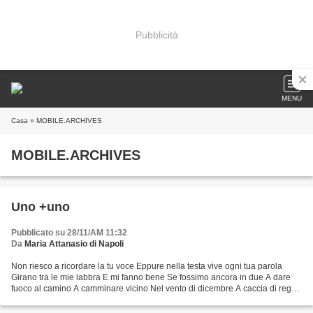
Pubblicità
MENU
Casa
» MOBILE.ARCHIVES
MOBILE.ARCHIVES
Uno +uno
Pubblicato su 28/11/AM 11:32
Da
Maria Attanasio di Napoli
Non riesco a ricordare la tu voce Eppure nella testa vive ogni tua parola
Girano tra le mie labbra E mi fanno bene Se fossimo ancora in due A dare
fuoco al camino A camminare vicino Nel vento di dicembre A caccia di regali
Per tutta quella gente Che forse...