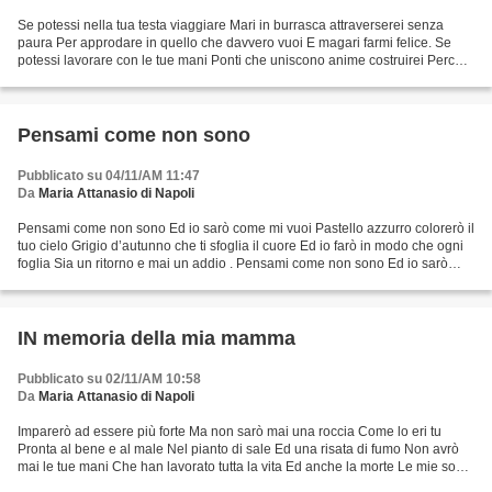
Se potessi nella tua testa viaggiare Mari in burrasca attraverserei senza
paura Per approdare in quello che davvero vuoi E magari farmi felice. Se
potessi lavorare con le tue mani Ponti che uniscono anime costruirei Perché
così lontani dall’infinito Non...
Pensami come non sono
Pubblicato su 04/11/AM 11:47
Da
Maria Attanasio di Napoli
Pensami come non sono Ed io sarò come mi vuoi Pastello azzurro colorerò il
tuo cielo Grigio d’autunno che ti sfoglia il cuore Ed io farò in modo che ogni
foglia Sia un ritorno e mai un addio . Pensami come non sono Ed io sarò
quello che vuoi Castagne...
IN memoria della mia mamma
Pubblicato su 02/11/AM 10:58
Da
Maria Attanasio di Napoli
Imparerò ad essere più forte Ma non sarò mai una roccia Come lo eri tu
Pronta al bene e al male Nel pianto di sale Ed una risata di fumo Non avrò
mai le tue mani Che han lavorato tutta la vita Ed anche la morte Le mie son
bersagli mobili Che si feriscono...