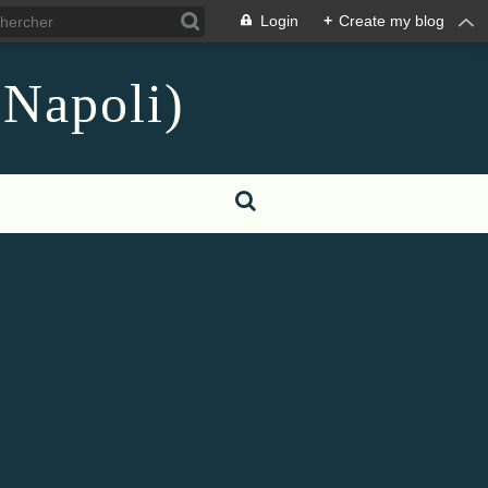
Login
+
Create my blog
 Napoli)