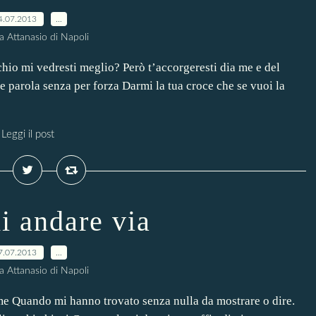
4.07.2013
…
a Attanasio di Napoli
cchio mi vedresti meglio? Però t’accorgeresti dia me e del
e parola senza per forza Darmi la tua croce che se vuoi la
Leggi il post
i andare via
7.07.2013
…
a Attanasio di Napoli
me Quando mi hanno trovato senza nulla da mostrare o dire.