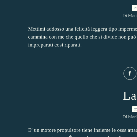
2
Di Mari
Mettimi addosso una felicità leggera tipo impermeab
cammina con me che quello che si divide non può f
impreparati così riparati.
La
2
Di Mari
E’ un motore propulsore tiene insieme le ossa attac