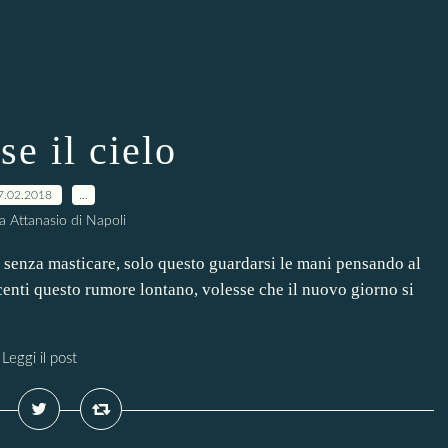
se il cielo
7.02.2018
…
a Attanasio di Napoli
e senza masticare, solo questo guardarsi le mani pensando al
centi questo rumore lontano, volesse che il nuovo giorno si
Leggi il post