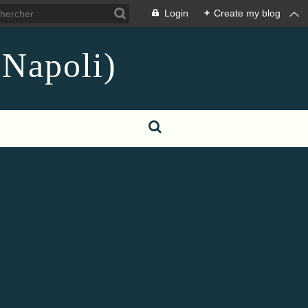
Login
+
Create my blog
 Napoli)