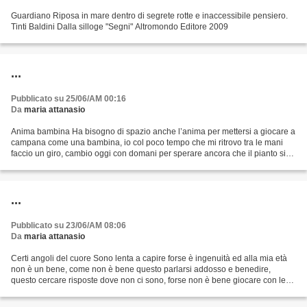
Guardiano Riposa in mare dentro di segrete rotte e inaccessibile pensiero.
Tinti Baldini Dalla silloge "Segni" Altromondo Editore 2009
...
Pubblicato su 25/06/AM 00:16
Da
maria attanasio
Anima bambina Ha bisogno di spazio anche l’anima per mettersi a giocare a
campana come una bambina, io col poco tempo che mi ritrovo tra le mani
faccio un giro, cambio oggi con domani per sperare ancora che il pianto si
calmi, che mi sia compagno in questo...
...
Pubblicato su 23/06/AM 08:06
Da
maria attanasio
Certi angoli del cuore Sono lenta a capire forse è ingenuità ed alla mia età
non è un bene, come non è bene questo parlarsi addosso e benedire,
questo cercare risposte dove non ci sono, forse non è bene giocare con le
parole, inventare caroselli costruendo...