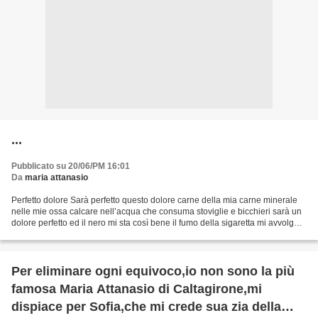
...
Pubblicato su 20/06/PM 16:01
Da
maria attanasio
Perfetto dolore Sarà perfetto questo dolore carne della mia carne minerale
nelle mie ossa calcare nell’acqua che consuma stoviglie e bicchieri sarà un
dolore perfetto ed il nero mi sta così bene il fumo della sigaretta mi avvolge e
di gente intorno non...
Per eliminare ogni equivoco,io non sono la più
famosa Maria Attanasio di Caltagirone,mi
dispiace per Sofia,che mi crede sua zia della