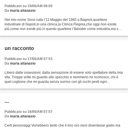
quale apprezzo comunque i complimenti e
Pubblicato su 19/06/AM 08:05
ringrazio.
Da
maria attanasio
Nel mio nome Sono nata l’11 Maggio del 1965 a Bagnoli,quartiere
industriale di Napoli,in una clinica,la Clinica Flegrea,che oggi non esiste
più,come non esiste più in questo quartiere l’Italsider come industria,ma solo
come mostro di ferro e cemento in...
un racconto
Pubblicato su 17/06/AM 07:53
Da
maria attanasio
Libero dalle ossessioni, dalla sensazione di essere solo spettatore della mia
vita. Troppe volte mi guardo allo specchio e nemmeno mi riconosco, chi è
quel coglione che mi guarda senza sorriso con gli occhi pesti ogni
mattina,come uno che ha dormito troppo...
...
Pubblicato su 16/06/AM 07:57
Da
maria attanasio
Certi personaggi Vorrebbero tanto che il loro oro nero diventasse giallo ma