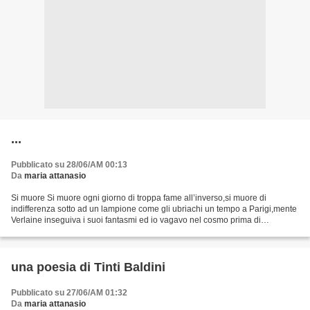
...
Pubblicato su 28/06/AM 00:13
Da
maria attanasio
Si muore Si muore ogni giorno di troppa fame all’inverso,si muore di
indifferenza sotto ad un lampione come gli ubriachi un tempo a Parigi,mente
Verlaine inseguiva i suoi fantasmi ed io vagavo nel cosmo prima di
incontrare gli occhi di mia madre e l’esempio...
una poesia di Tinti Baldini
Pubblicato su 27/06/AM 01:32
Da
maria attanasio