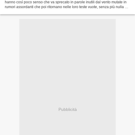
hanno così poco senso che va sprecato in parole inutili dal vento mutate in
rumori assordanti che poi ritornano nelle loro teste vuote, senza più nulla da
ricordare niente in...
Pubblicità