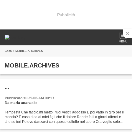
Pubblicità
MENU
Casa
» MOBILE.ARCHIVES
MOBILE.ARCHIVES
...
Pubblicato su 29/06/AM 00:13
Da
maria attanasio
Tempesta Che faccio,mi metto i tuoi vestiti addosso E poi vado in giro per il
mondo? E cosa dico ai miei figli che il dolore Rende folli a giorni alterni e
che se ieri Potevo danzarci con questo coltello nel cuore Ora voglio solo
estrarlo ed inondare...