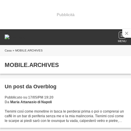
Pubblicità
MENU
Casa
» MOBILE.ARCHIVES
MOBILE.ARCHIVES
Un post da Overblog
Pubblicato su 17/05/PM 19:20
Da
Maria Attanasio di Napoli
Tienimi così come monetine in tasca le perderai prima o poi o comprerai un
caffè in un bar di periferia senza me e la mia malinconia. Tienimi così come
le scarpe ai piedi sarò con te ovunque tu vada, calpesterò vetro e pietre,
senza farmi male e riderò...