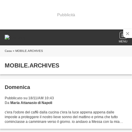
Pubblicità
MENU
Casa
» MOBILE.ARCHIVES
MOBILE.ARCHIVES
Domenica
Pubblicato su 18/11/AM 10:43
Da
Maria Attanasio di Napoli
c'era l'odore del caffè dalla cucina c'era la luce appena appena dalle
imposte a proteggere il nostro lieve sonno del mattino e prima che tutto
cominciasse a camminare verso il giorno. io andavo a Messa con la mia
amica Teresa l'odore dell'incenso mi...