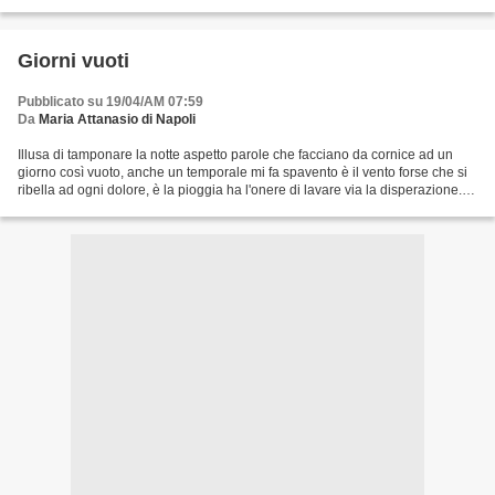
Giorni vuoti
Pubblicato su 19/04/AM 07:59
Da
Maria Attanasio di Napoli
Illusa di tamponare la notte aspetto parole che facciano da cornice ad un
giorno così vuoto, anche un temporale mi fa spavento è il vento forse che si
ribella ad ogni dolore, è la pioggia ha l'onere di lavare via la disperazione.
maria attanasio