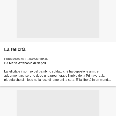
La felicità
Pubblicato su 10/04/AM 10:34
Da
Maria Attanasio di Napoli
La felicità è il sorriso del bambino soldato ché ha deposto le armi, è
addormentarsi sereno dopo una preghiera, e l'arrivo della Primavera ,la
pioggia che si riflette nella luce di lampioni la sera. E' la libertà in un mondo
di uomini liberi, in un mondo...