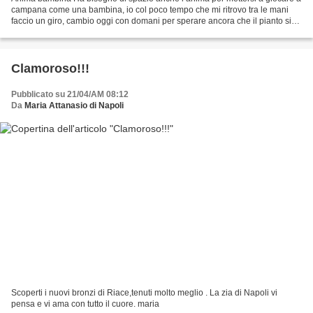
campana come una bambina, io col poco tempo che mi ritrovo tra le mani
faccio un giro, cambio oggi con domani per sperare ancora che il pianto si
calmi, che mi sia compagno in questo...
Clamoroso!!!
Pubblicato su 21/04/AM 08:12
Da
Maria Attanasio di Napoli
Scoperti i nuovi bronzi di Riace,tenuti molto meglio . La zia di Napoli vi
pensa e vi ama con tutto il cuore. maria