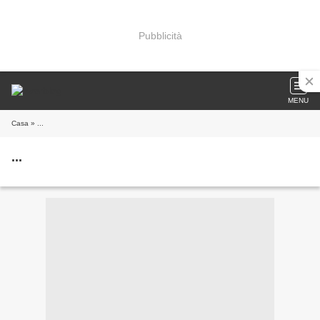
Pubblicità
MENU
Casa
» ...
...