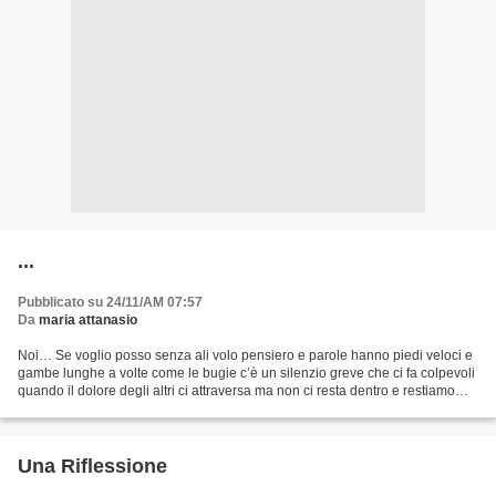
...
Pubblicato su 24/11/AM 07:57
Da
maria attanasio
Noi… Se voglio posso senza ali volo pensiero e parole hanno piedi veloci e
gambe lunghe a volte come le bugie c’è un silenzio greve che ci fa colpevoli
quando il dolore degli altri ci attraversa ma non ci resta dentro e restiamo
senza parole perché conviene...
Una Riflessione