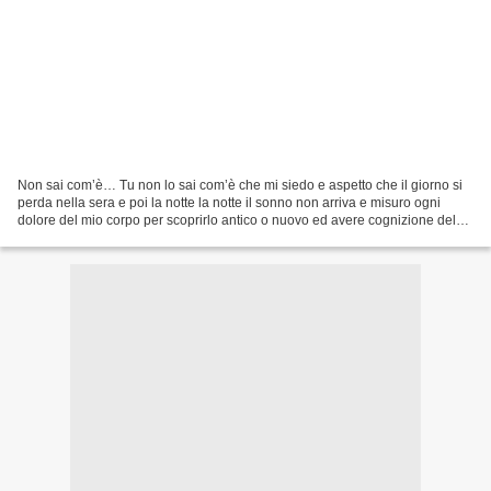
Non sai com’è… Tu non lo sai com’è che mi siedo e aspetto che il giorno si
perda nella sera e poi la notte la notte il sonno non arriva e misuro ogni
dolore del mio corpo per scoprirlo antico o nuovo ed avere cognizione del
tempo che mi sta ballando addosso...