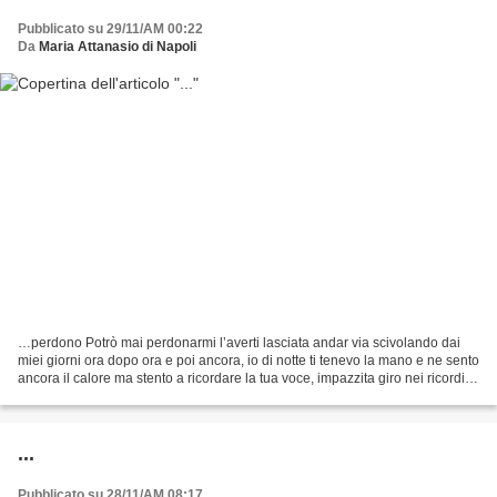
Pubblicato su 29/11/AM 00:22
Da
Maria Attanasio di Napoli
…perdono Potrò mai perdonarmi l’averti lasciata andar via scivolando dai
miei giorni ora dopo ora e poi ancora, io di notte ti tenevo la mano e ne sento
ancora il calore ma stento a ricordare la tua voce, impazzita giro nei ricordi e
qualche parola ancora...
...
Pubblicato su 28/11/AM 08:17