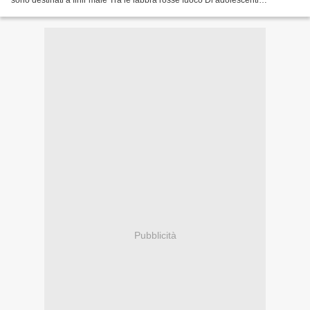
sono destinati a finir male Tra le labbra rosse fuoco Di adolescenti
innamorate e sole Sulla pelle di laureati...
Pubblicità