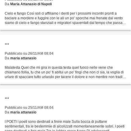
Da
Maria Attanasio di Napoli
Cielo e fango Così soli ci affiliamo i denti per i prossimi incontri pronti a
baciare a mordere e fuggire con le ali un po’ sporche mai frenate dal vento
siamo di cielo e fango stanziali e migratori spaventati dal tempo che passa
sorridendo guardiamo...
...
Pubblicato su 26/11/AM 08:04
Da
maria attanasio
Malatesta Quel che mi gira in questa testa quel fuoco nelle vene che
chiamano follia, tu che un po’ ti abitui un po’ fingi che non ci sia, la voglia di
urlare di spaccare tutto urlando per tacere il dolore e non mentire non tradire
non disperdere il seme...
...
Pubblicato su 25/11/AM 08:04
Da
maria attanasio
I POETI I poeti sono destinati a finire male Sulla bocca di puttane
sentimentali, tra le bestemmie di alcolizzati momentaneamente sobri. I poeti