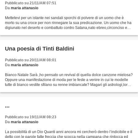
Pubblicato su 21/11/AM 07:51
Da
maria attanasio
Mettetevi per un istante nei sandali sporchi di polvere di un uomo che è
morto su una croce per non rinnegare la sua predicazione. Un uomo che ha
digiunato nel deserto e combattuto contro Satana,nato ebreo,circonciso e
poi rinnegato dalla sua stessa gente...
Una poesia di Tinti Baldini
Pubblicato su 20/11/AM 08:01
Da
maria attanasio
Bianco Natale Sarà ,ho pensato un revival di quella dolce canzone mielosa?
Oppure una manifestazione di moda per le feste a venire in cui le modelle
tutte di bianco vestite sfilano su renne imbiancate? Magari gli astrologi,loro
sì, sanno che fioccherà...
...
Pubblicato su 19/11/AM 08:23
Da
maria attanasio
La possibilità di un Dio Quanti anni ancora mi cercherò dentro l’indicibile e il
detto con le parole fatte freccia che scocca nella campana che rintocca ed