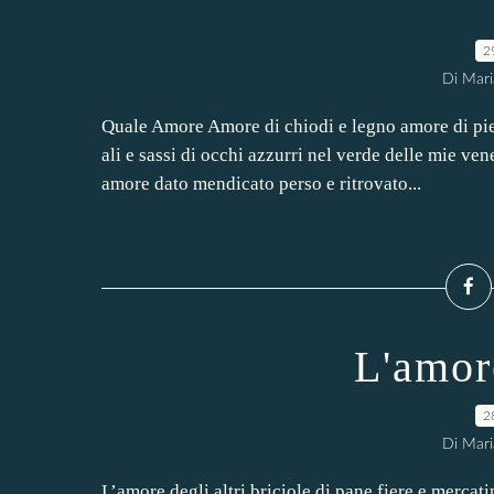
2
Di Mari
Quale Amore Amore di chiodi e legno amore di pie
ali e sassi di occhi azzurri nel verde delle mie v
amore dato mendicato perso e ritrovato...
L'amore
2
Di Mari
L’amore degli altri briciole di pane fiere e mercat