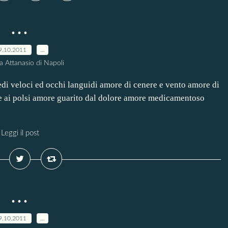
...
9.10.2011
…
a Attanasio di Napoli
di veloci ed occhi languidi amore di cenere e vento amore di
ene ai polsi amore guarito dal dolore amore medicamentoso
Leggi il post
...
9.10.2011
…