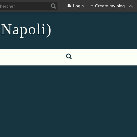
Login
+
Create my blog
 Napoli)