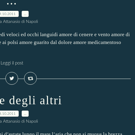
...
9.10.2011
…
a Attanasio di Napoli
di veloci ed occhi languidi amore di cenere e vento amore di
ene ai polsi amore guarito dal dolore amore medicamentoso
Leggi il post
 degli altri
8.10.2011
…
a Attanasio di Napoli
ini d’estate lungo il mare l’aria che non si muove la brezza