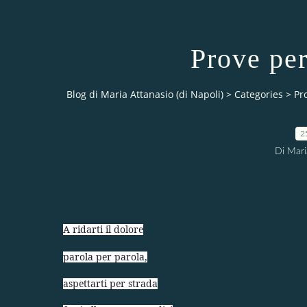
Prove pe
Blog di Maria Attanasio (di Napoli)
>
Categories
>
Pr
2
Di Mari
A ridarti il dolore
parola per parola,
aspettarti per strada