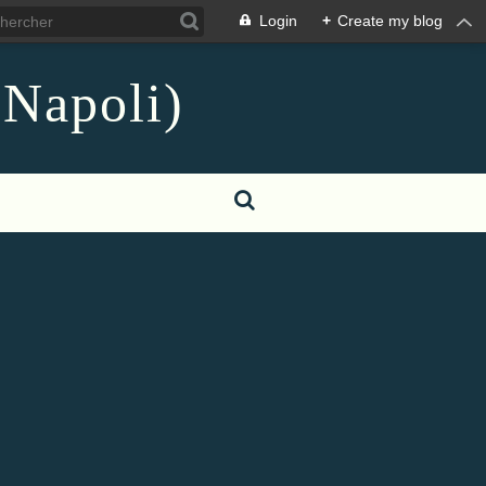
Login
+
Create my blog
 Napoli)