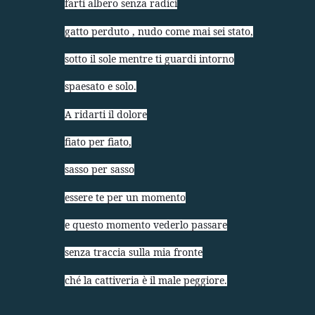
farti albero senza radici
gatto perduto , nudo come mai sei stato,
sotto il sole mentre ti guardi intorno
spaesato e solo.
A ridarti il dolore
fiato per fiato,
sasso per sasso
essere te per un momento
e questo momento vederlo passare
senza traccia sulla mia fronte
ché la cattiveria è il male peggiore.