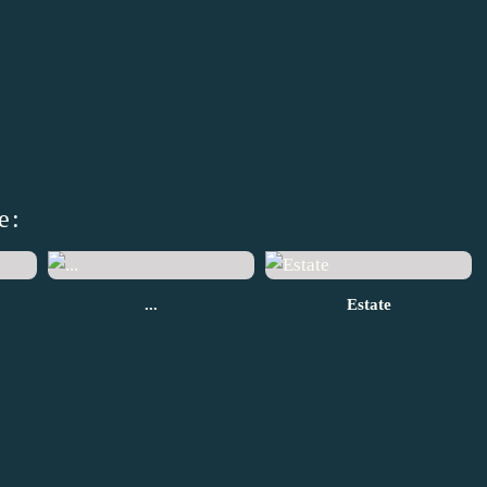
e:
...
Estate